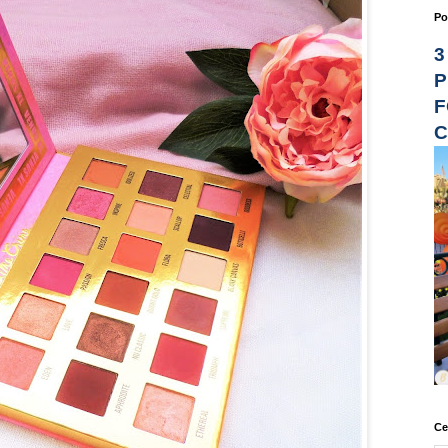
Po
3
P
F
C
Ce