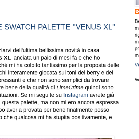
B
SWATCH PALETTE ''VENUS XL''
m
ri
mi
po
larvi dell'ultima bellissima novità in casa
mi
s XL
lanciata un paio di mesi fa e che ho
Vi
ché mi ha colpito tantissimo per la proposta delle
occhi interamente giocata sui toni del berry e del
teressanti e che non sono semplici da trovare
Ag
re bene della qualità di
LimeCrime
quindi sono
itazioni. Se mi seguite su
Instagram
avrete già
u questa palette, ma non mi ero ancora espressa
dopo averla provata per bene finalmente posso
po che qualcosa mi ha stupita positivamente, e