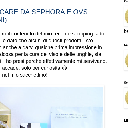
Co
NCARE DA SEPHORA E OVS
I)
b
ro il contenuto del mio recente shopping fatto
 dato che alcuni di questi prodotti li sto
Se
co anche a darvi qualche prima impressione in
cosa per la cura del viso e delle unghie, sia
 li ho presi perché effettivamente mi servivano,
i accade, solo per curiosità 😉
i nel mio sacchettino!
Se
LE