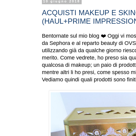
10 giugno 2018
ACQUISTI MAKEUP E SKI
(HAUL+PRIME IMPRESSION
Bentornate sul mio blog ❤️ Oggi vi most
da Sephora e al reparto beauty di OVS, e
utilizzando già da qualche giorno ries
merito. Come vedrete, ho preso sia qual
qualcosa di makeup; un paio di prodotti
mentre altri li ho presi, come spesso m
Vediamo quindi quali prodotti sono finit