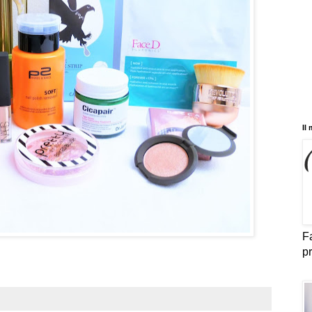
Il
Fa
pr