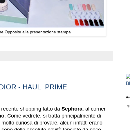
ione Opposite alla presentazione stampa
DIOR - HAUL+PRIME
Ar
io recente shopping fatto da
Sephora
, al corner
no
. Come vedrete, si tratta principalmente di
molto curiosa di provare, alcuni infatti erano
e sono delle assolute novità lanciate da poco.