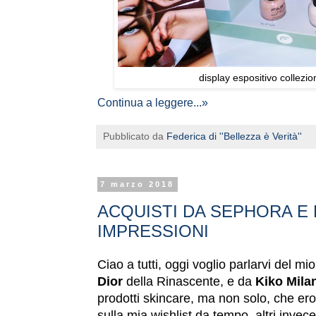
display espositivo collez
Continua a leggere...»
Pubblicato da
Federica di ''Bellezza è Verità''
7 marzo 2018
ACQUISTI DA SEPHORA E 
IMPRESSIONI
Ciao a tutti, oggi voglio parlarvi del m
Dior
della Rinascente, e da
Kiko Mila
prodotti skincare, ma non solo, che ero 
sulla mia wishlist da tempo, altri invec