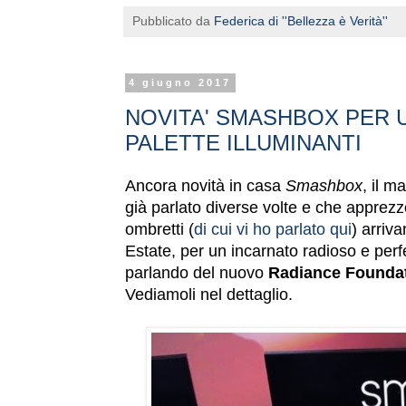
Pubblicato da
Federica di ''Bellezza è Verità''
4 giugno 2017
NOVITA' SMASHBOX PER U
PALETTE ILLUMINANTI
Ancora novità in casa
Smashbox
, il m
già parlato diverse volte e che apprezz
ombretti (
di cui vi ho parlato qui
) arriv
Estate, per un incarnato radioso e perfe
parlando del nuovo
Radiance Foundat
Vediamoli nel dettaglio.