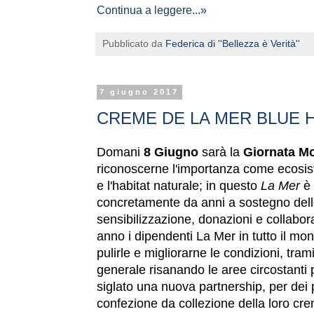
Continua a leggere...»
Pubblicato da
Federica di ''Bellezza è Verità''
7 giugno 2017
CREME DE LA MER BLUE H
Domani
8 Giugno
sarà la
Giornata Mo
riconoscerne l'importanza come ecosist
e l'habitat naturale; in questo
La Mer
è 
concretamente da anni a sostegno delle
sensibilizzazione, donazioni e collabora
anno i dipendenti La Mer in tutto il mo
pulirle e migliorarne le condizioni, tram
generale risanando le aree circostanti
siglato una nuova partnership, per dei 
confezione da collezione della loro cre