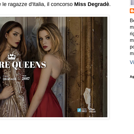
 le ragazze d'Italia, il concorso
Miss Degradè
.
B
m
ri
mi
po
mi
Vi
Ag